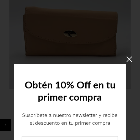
Obtén 10% Off en tu
primer compra
ANUBIS NUDE
$ 1,599.00
Suscríbete a nuestro newsletter y recibe
el descuento en tu primer compra