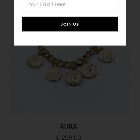
JOIN US
AURA
$ 299.00