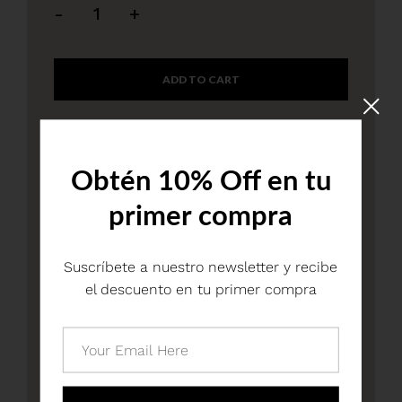
-
+
ADD TO CART
Obtén 10% Off en tu
primer compra
BUY IT NOW
Suscríbete a nuestro newsletter y recibe
Share with us:
el descuento en tu primer compra